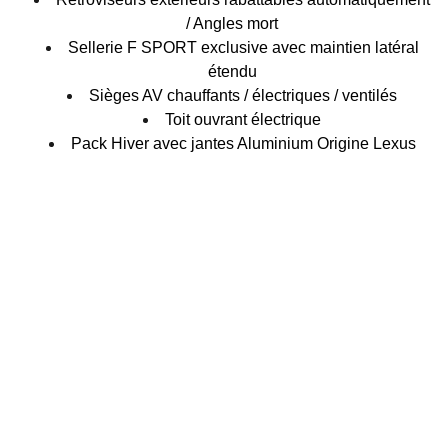
/ Angles mort
Sellerie F SPORT exclusive avec maintien latéral
étendu
Sièges AV chauffants / électriques / ventilés
Toit ouvrant électrique
Pack Hiver avec jantes Aluminium Origine Lexus
Concept Auto
3 Rue de Leyr, 54760 Armaucourt
contact@conceptauto54.fr
06 36 01 16 51