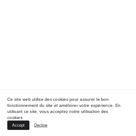
Concept Auto
3 Rue de Leyr, 54760 Armaucourt
contact@conceptauto54.fr
06 36 01 16 51
Ce site web utilise des cookies pour assurer le bon
fonctionnement du site et améliorer votre expérience. En
utilisant ce site, vous acceptez notre utilisation des
cookies.
Accept
Decline
© 2025. All rights reserved @conceptauto