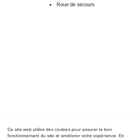
Roue de secours
Concept Auto
3 Rue de Leyr, 54760 Armaucourt
contact@conceptauto54.fr
06 36 01 16 51
Ce site web utilise des cookies pour assurer le bon
fonctionnement du site et améliorer votre expérience. En